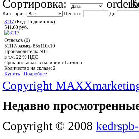
Сортировка:
К
Категория:
Цена:
от
До
8117
(Код:
Подшипник
)
541.00 руб.
Отзывов (0)
51117/размер 85x110x19
Производитель:
NTL
в т.ч. 22 % НДС
Срок поставки:
в наличии г.Гатчина
Количество на складе:
2
Купить
Подробнее
Copyright MAXXmarketin
Недавно просмотренны
Copyright © 2008
kedrspb-