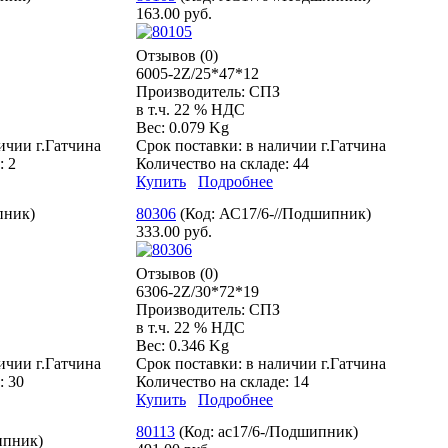
163.00 руб.
Отзывов (0)
6005-2Z/25*47*12
Производитель:
СПЗ
в т.ч. 22 % НДС
Вес:
0.079 Kg
ичии г.Гатчина
Срок поставки:
в наличии г.Гатчина
е:
2
Количество на складе:
44
Купить
Подробнее
пник
)
80306
(Код:
АС17/6-//Подшипник
)
333.00 руб.
Отзывов (0)
6306-2Z/30*72*19
Производитель:
СПЗ
в т.ч. 22 % НДС
Вес:
0.346 Kg
ичии г.Гатчина
Срок поставки:
в наличии г.Гатчина
е:
30
Количество на складе:
14
Купить
Подробнее
80113
(Код:
ас17/6-/Подшипник
)
ипник
)