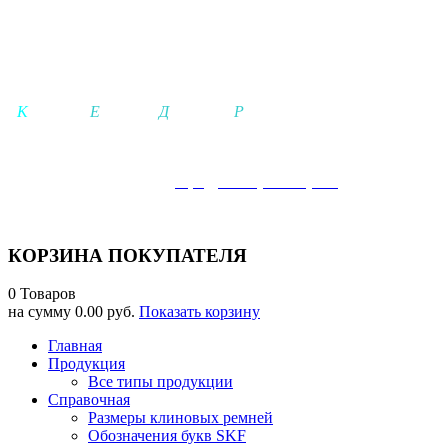
ООО КЕДР
-
К
а
чество-
Е
динение-
Д
вижение-
Р
езультат-
Телефон:
+7 921-942-25-21 (+MAX), +
7 (
812) 642-25-02
Электронная почта:
info@kedrspb-shop.ru
г. Гатчина: ПН-ЧТ 08.00-17.00ч, ПТ 08.00-16.00ч, СБ-ВСК 10.0
КОРЗИНА ПОКУПАТЕЛЯ
0 Товаров
на сумму
0.00 руб.
Показать корзину
Главная
Продукция
Все типы продукции
Справочная
Размеры клиновых ремней
Обозначения букв SKF