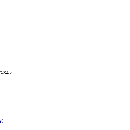
75х2,5
я)