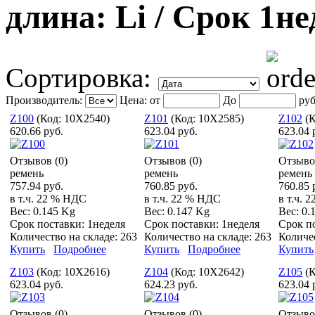
длина: Li / Срок 1не
Сортировка:
Производитель:
Цена:
от
До
руб
Z100
(Код:
10X2540
)
Z101
(Код:
10X2585
)
Z102
(
620.66 руб.
623.04 руб.
623.04 
Отзывов (0)
Отзывов (0)
Отзыво
ремень
ремень
ремень
757.94 руб.
760.85 руб.
760.85 
в т.ч. 22 % НДС
в т.ч. 22 % НДС
в т.ч. 
Вес:
0.145 Kg
Вес:
0.147 Kg
Вес:
0.
Срок поставки:
1неделя
Срок поставки:
1неделя
Срок п
Количество на складе:
263
Количество на складе:
263
Количе
Купить
Подробнее
Купить
Подробнее
Купить
Z103
(Код:
10X2616
)
Z104
(Код:
10X2642
)
Z105
(
623.04 руб.
624.23 руб.
623.04 
Отзывов (0)
Отзывов (0)
Отзыво