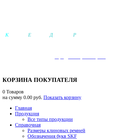
ООО КЕДР
-
К
а
чество-
Е
динение-
Д
вижение-
Р
езультат-
Телефон:
+7 921-942-25-21 (+MAX), +
7 (
812) 642-25-02
Электронная почта:
info@kedrspb-shop.ru
г. Гатчина: ПН-ЧТ 08.00-17.00ч, ПТ 08.00-16.00ч, СБ-ВСК 10.0
КОРЗИНА ПОКУПАТЕЛЯ
0 Товаров
на сумму
0.00 руб.
Показать корзину
Главная
Продукция
Все типы продукции
Справочная
Размеры клиновых ремней
Обозначения букв SKF