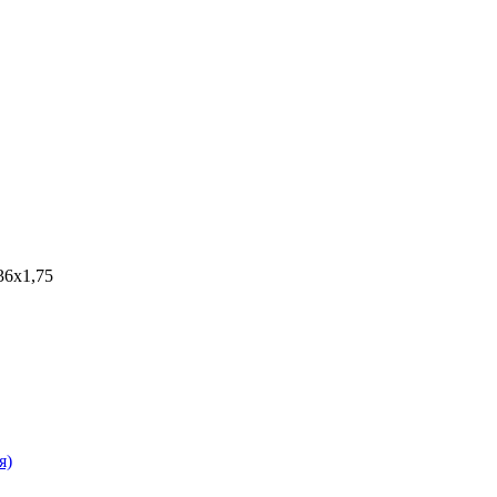
36х1,75
я)